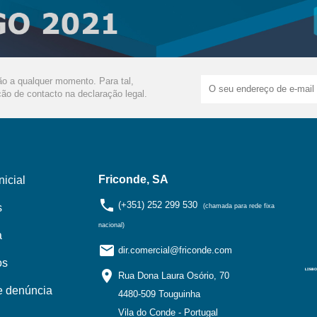
ão a qualquer momento. Para tal,
ão de contacto na declaração legal.
Friconde, SA
nicial
phone
(+351) 252 299 530
s
(chamada para rede fixa
nacional)
a
email
dir.comercial@friconde.com
os
location_on
Rua Dona Laura Osório, 70
e denúncia
4480-509 Touguinha
Vila do Conde - Portugal