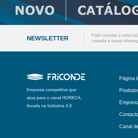
Pode cancelar a subscriç
NEWSLETTER
consulte a nossa informaç
Página I
Empresa competitiva que
Produto
atua para o canal HORECA,
Empres
focada na Indústria 4.0.
Contact
Canal d