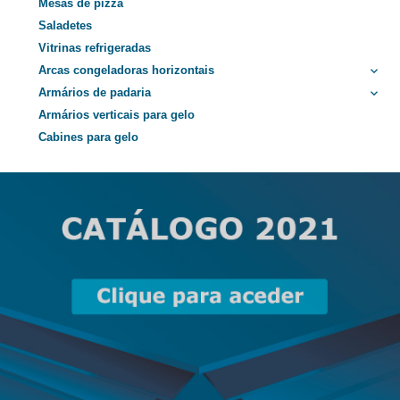
Mesas de pizza
Saladetes
Vitrinas refrigeradas
Arcas congeladoras horizontais
keyboard_arrow_down
Armários de padaria
keyboard_arrow_down
Armários verticais para gelo
Cabines para gelo