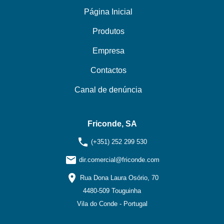
Página Inicial
Produtos
Empresa
Contactos
Canal de denúncia
Friconde, SA
phone
(+351) 252 299 530
email
dir.comercial@friconde.com
location_on
Rua Dona Laura Osório, 70
4480-509 Touguinha
Vila do Conde - Portugal