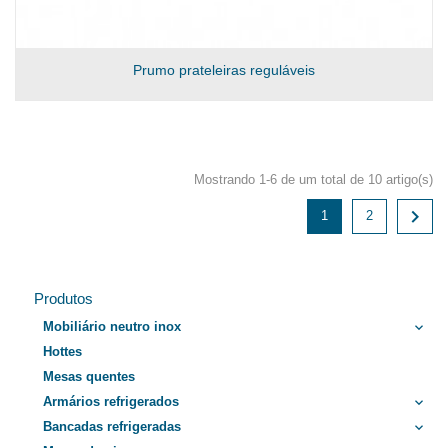
Prumo prateleiras reguláveis
Mostrando 1-6 de um total de 10 artigo(s)

1
2
Produtos
Mobiliário neutro inox
keyboard_arrow_down
Hottes
Mesas quentes
Armários refrigerados
keyboard_arrow_down
Bancadas refrigeradas
keyboard_arrow_down