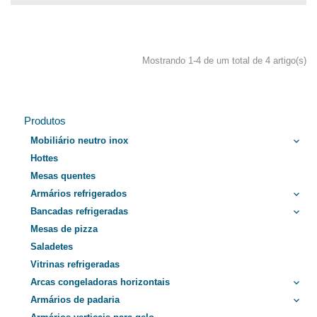
Mostrando 1-4 de um total de 4 artigo(s)
Produtos
Mobiliário neutro inox
keyboard_arrow_down
Hottes
Mesas quentes
Armários refrigerados
keyboard_arrow_down
Bancadas refrigeradas
keyboard_arrow_down
Mesas de pizza
Saladetes
Vitrinas refrigeradas
Arcas congeladoras horizontais
keyboard_arrow_down
Armários de padaria
keyboard_arrow_down