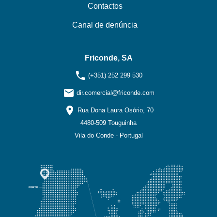
Contactos
Canal de denúncia
Friconde, SA
phone
(+351) 252 299 530
email
dir.comercial@friconde.com
location_on
Rua Dona Laura Osório, 70
4480-509 Touguinha
Vila do Conde - Portugal