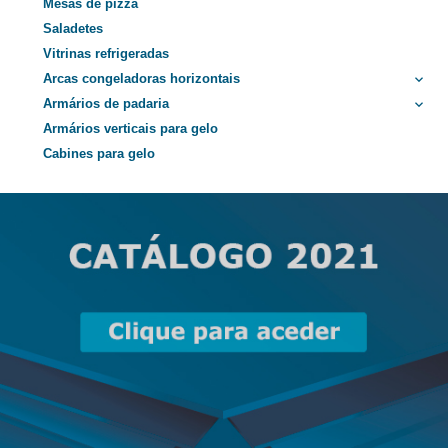
Mesas de pizza
Saladetes
Vitrinas refrigeradas
Arcas congeladoras horizontais
keyboard_arrow_down
Armários de padaria
keyboard_arrow_down
Armários verticais para gelo
Cabines para gelo