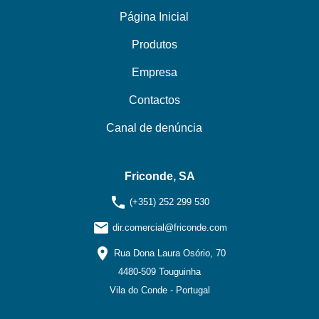
Página Inicial
Produtos
Empresa
Contactos
Canal de denúncia
Friconde, SA
phone
(+351) 252 299 530
email
dir.comercial@friconde.com
location_on
Rua Dona Laura Osório, 70
4480-509 Touguinha
Vila do Conde - Portugal