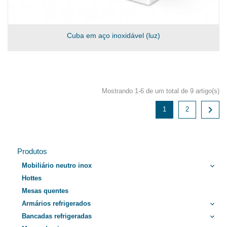
Cuba em aço inoxidável (luz)
Mostrando 1-6 de um total de 9 artigo(s)

1
2
Produtos
Mobiliário neutro inox
keyboard_arrow_down
Hottes
Mesas quentes
Armários refrigerados
keyboard_arrow_down
Bancadas refrigeradas
keyboard_arrow_down