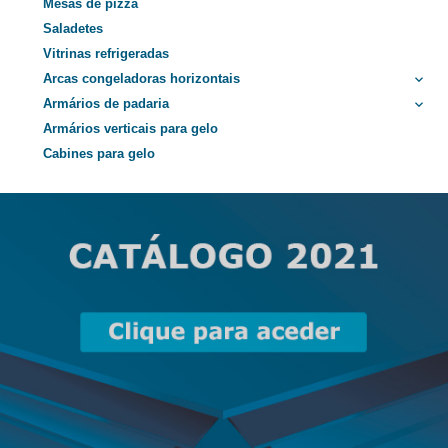
Mesas de pizza
Saladetes
Vitrinas refrigeradas
Arcas congeladoras horizontais
keyboard_arrow_down
Armários de padaria
keyboard_arrow_down
Armários verticais para gelo
Cabines para gelo