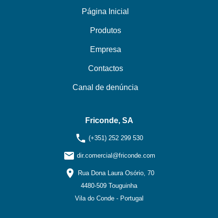
Página Inicial
Produtos
Empresa
Contactos
Canal de denúncia
Friconde, SA
phone
(+351) 252 299 530
email
dir.comercial@friconde.com
location_on
Rua Dona Laura Osório, 70
4480-509 Touguinha
Vila do Conde - Portugal