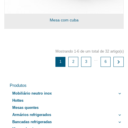
Mesa com cuba
Mostrando 1-6 de um total de 32 artigo(s)
…

1
2
3
6
Produtos
Mobiliário neutro inox
keyboard_arrow_down
Hottes
Mesas quentes
Armários refrigerados
keyboard_arrow_down
Bancadas refrigeradas
keyboard_arrow_down