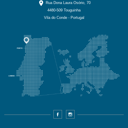
location_on
Rua Dona Laura Osório, 70
4480-509 Touguinha
Vila do Conde - Portugal
Facebook
Instagram