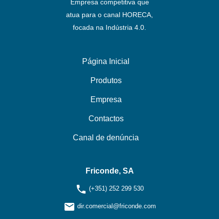
Empresa competitiva que
atua para o canal HORECA,
focada na Indústria 4.0.
Página Inicial
Produtos
Empresa
Contactos
Canal de denúncia
Friconde, SA
phone
(+351) 252 299 530
email
dir.comercial@friconde.com