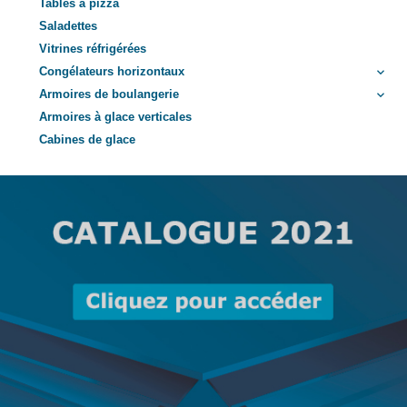
Tables à pizza
Saladettes
Vitrines réfrigérées
Congélateurs horizontaux
keyboard_arrow_down
Armoires de boulangerie
keyboard_arrow_down
Armoires à glace verticales
Cabines de glace