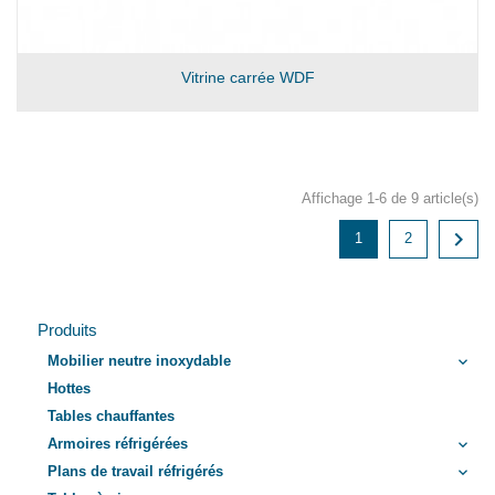
Vitrine carrée WDF
Affichage 1-6 de 9 article(s)

1
2
Produits
Mobilier neutre inoxydable
keyboard_arrow_down
Hottes
Tables chauffantes
Armoires réfrigérées
keyboard_arrow_down
Plans de travail réfrigérés
keyboard_arrow_down