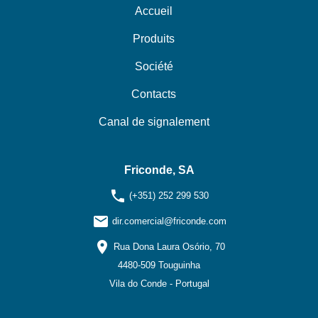
Accueil
Produits
Société
Contacts
Canal de signalement
Friconde, SA
phone
(+351) 252 299 530
email
dir.comercial@friconde.com
location_on
Rua Dona Laura Osório, 70
4480-509 Touguinha
Vila do Conde - Portugal