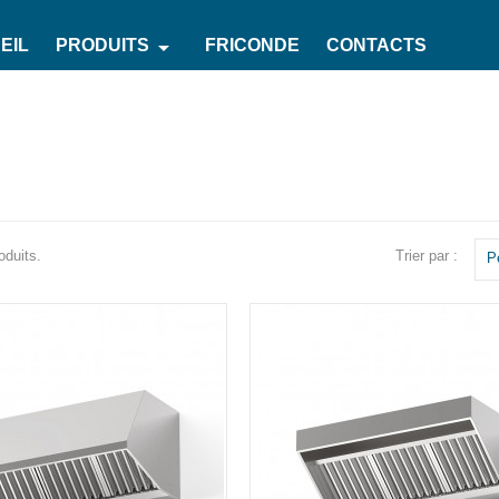
arrow_drop_down
EIL
PRODUITS
FRICONDE
CONTACTS
Trier par :
oduits.
P