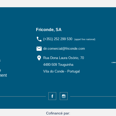
Friconde, SA
phone
(+351) 252 299 530
(appel fixe national)
email
dir.comercial@friconde.com
location_on
Rua Dona Laura Osório, 70
s
4480-509 Touguinha
e
Vila do Conde - Portugal
ment
Facebook
Instagram
Cofinancé par: