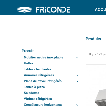
ACCU
Produits
Produits
Il y a 123 pr
Mobilier neutre inoxydable
keyboard_arrow_down
Hottes
Tables chauffantes
Armoires réfrigérées
keyboard_arrow_down
Plans de travail réfrigérés
keyboard_arrow_down
Tables à pizza
Saladettes
Vitrines réfrigérées
Congélateurs horizontaux
keyboard_arrow_down