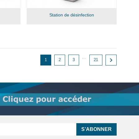
Station de désinfection
…

1
2
3
21